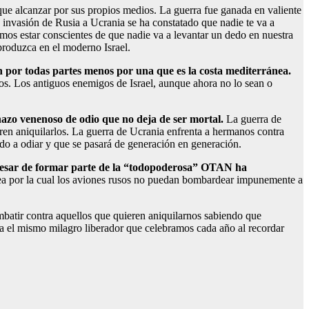
n que alcanzar por sus propios medios. La guerra fue ganada en valiente
a invasión de Rusia a Ucrania se ha constatado que nadie te va a
mos estar conscientes de que nadie va a levantar un dedo en nuestra
 produzca en el moderno Israel.
n por todas partes menos por una que es la costa mediterránea.
cos. Los antiguos enemigos de Israel, aunque ahora no lo sean o
onazo venenoso de odio que no deja de ser mortal.
La guerra de
eren aniquilarlos. La guerra de Ucrania enfrenta a hermanos contra
ado a odiar y que se pasará de generación en generación.
 a pesar de formar parte de la “todopoderosa” OTAN ha
rea por la cual los aviones rusos no puedan bombardear impunemente a
mbatir contra aquellos que quieren aniquilarnos sabiendo que
ca el mismo milagro liberador que celebramos cada año al recordar