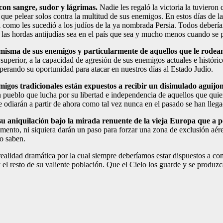
 con sangre, sudor y lágrimas.
Nadie les regaló la victoria la tuviero
 que pelear solos contra la multitud de sus enemigos. En estos días de l
 como les sucedió a los judíos de la ya nombrada Persia. Todos debería
 las hordas antijudías sea en el país que sea y mucho menos cuando se
 misma de sus enemigos y particularmente de aquellos que le rodea
superior, a la capacidad de agresión de sus enemigos actuales e históri
sperando su oportunidad para atacar en nuestros días al Estado Judío.
migos tradicionales están expuestos a recibir un disimulado aguij
un pueblo que lucha por su libertad e independencia de aquellos que qui
 odiarán a partir de ahora como tal vez nunca en el pasado se han lleg
ra su aniquilación bajo la mirada renuente de la vieja Europa que
ento, ni siquiera darán un paso para forzar una zona de exclusión aé
s lo saben.
ealidad dramática por la cual siempre deberíamos estar dispuestos a co
 el resto de su valiente población. Que el Cielo los guarde y se produz