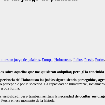
 no es un juego de palabras
,
Europa
,
Holocausto
,
Judíos
,
Persia
,
Purim
os sobre aquellos que nos quisieron aniquilar, pero ¿Ha concluido 
xperiencia del Holocausto los judíos siguen siendo perseguidos, ag
e o perceptible por la sociedad. La capacidad de mimetizarse, socialmen
 u otra forma.
 visibilidad, pero también sentían la necesidad de ocultar sus oríg
en Persia en ese momento de la historia.