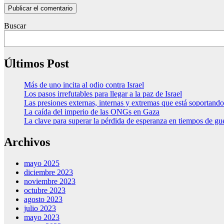
Buscar
Últimos Post
Más de uno incita al odio contra Israel
Los pasos irrefutables para llegar a la paz de Israel
Las presiones externas, internas y extremas que está soportan
La caída del imperio de las ONGs en Gaza
La clave para superar la pérdida de esperanza en tiempos de gu
Archivos
mayo 2025
diciembre 2023
noviembre 2023
octubre 2023
agosto 2023
julio 2023
mayo 2023