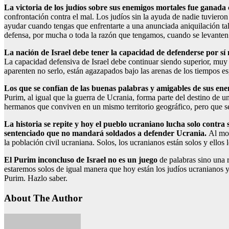
La victoria de los judíos sobre sus enemigos mortales fue ganada
confrontación contra el mal. Los judíos sin la ayuda de nadie tuvieron
ayudar cuando tengas que enfrentarte a una anunciada aniquilación tal
defensa, por mucha o toda la razón que tengamos, cuando se levanten
La nación de Israel debe tener la capacidad de defenderse por sí
La capacidad defensiva de Israel debe continuar siendo superior, muy 
aparenten no serlo, están agazapados bajo las arenas de los tiempos e
Los que se confían de las buenas palabras y amigables de sus ene
Purim, al igual que la guerra de Ucrania, forma parte del destino de 
hermanos que conviven en un mismo territorio geográfico, pero que se
La historia se repite y hoy el pueblo ucraniano lucha solo cont
sentenciado que no mandará soldados a defender Ucrania.
Al mom
la población civil ucraniana. Solos, los ucranianos están solos y ello
El Purim inconcluso de Israel no es un juego
de palabras sino una r
estaremos solos de igual manera que hoy están los judíos ucranianos y
Purim. Hazlo saber.
About The Author