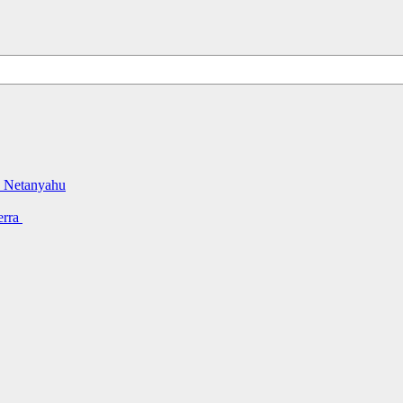
do Netanyahu
erra