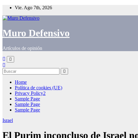
Saltar
Vie. Ago 7th, 2026
al
contenido
Muro Defensivo
Artículos de opinión
Home
Política de cookies (UE)
Privacy Policy2
Sample Page
Sample Page
Sample Page
Israel
El Purim inconcluso de Israel n