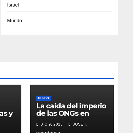
Israel
Mundo
MUNDO
La caída del imperio
as y
de las ONGs en
stá
Gaza
DIC 9, 2023
JOSÉ I.