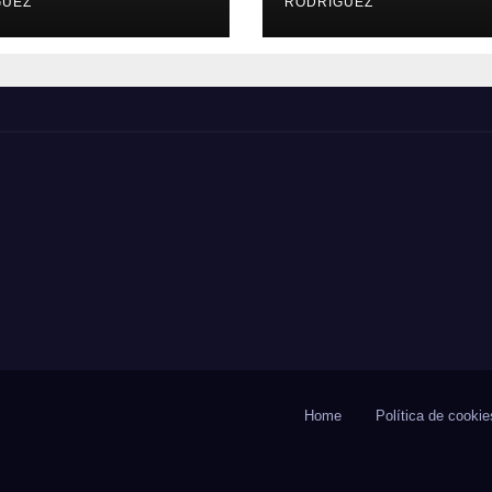
Netanyahu
GUEZ
RODRÍGUEZ
Home
Política de cookie