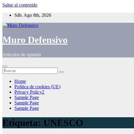
Saltar al contenido
Sáb. Ago 8th, 2026
Muro Defensivo
Artículos de opinión
Home
Política de cookies (UE)
Privacy Policy2
Sample Page
Sample Page
Sample Page
Etiqueta:
UNESCO