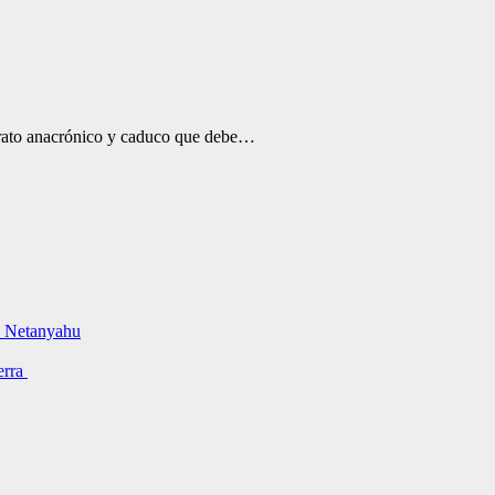
ntrato anacrónico y caduco que debe…
do Netanyahu
erra