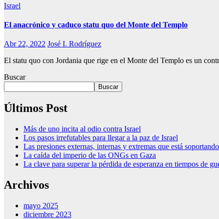
Israel
El anacrónico y caduco statu quo del Monte del Templo
Abr 22, 2022
José I. Rodríguez
El statu quo con Jordania que rige en el Monte del Templo es un co
Buscar
Buscar
Últimos Post
Más de uno incita al odio contra Israel
Los pasos irrefutables para llegar a la paz de Israel
Las presiones externas, internas y extremas que está soportan
La caída del imperio de las ONGs en Gaza
La clave para superar la pérdida de esperanza en tiempos de gu
Archivos
mayo 2025
diciembre 2023