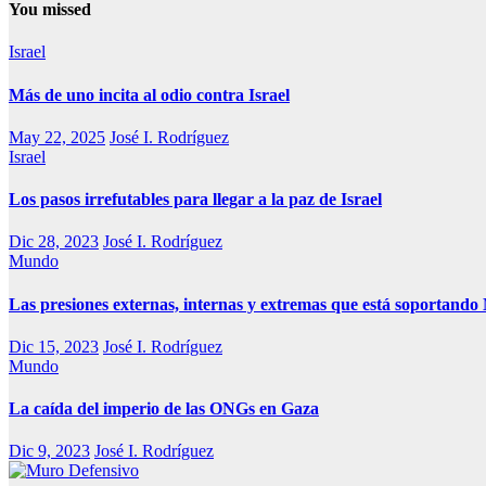
You missed
Israel
Más de uno incita al odio contra Israel
May 22, 2025
José I. Rodríguez
Israel
Los pasos irrefutables para llegar a la paz de Israel
Dic 28, 2023
José I. Rodríguez
Mundo
Las presiones externas, internas y extremas que está soportand
Dic 15, 2023
José I. Rodríguez
Mundo
La caída del imperio de las ONGs en Gaza
Dic 9, 2023
José I. Rodríguez