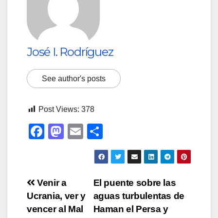
José I. Rodríguez
See author's posts
Post Views:
378
F
M
E
C
a
a
m
o
c
st
ail
m
e
o
p
Navegación
Venir a
El puente sobre las
b
d
ar
Ucrania, ver y
aguas turbulentas de
de
o
o
tir
vencer al Mal
Haman el Persa y