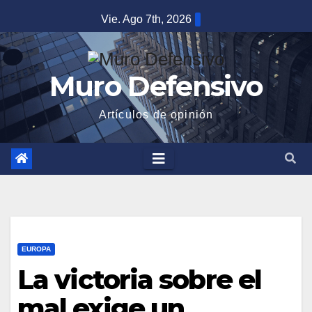
Saltar
Vie. Ago 7th, 2026
al
contenido
Muro Defensivo
Artículos de opinión
EUROPA
La victoria sobre el
mal exige un