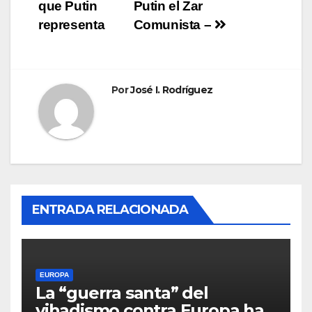
o
n
entradas
que Putin
Putin el Zar
representa
Comunista –
k
Por
José I. Rodríguez
ENTRADA RELACIONADA
EUROPA
La “guerra santa” del
yihadismo contra Europa ha